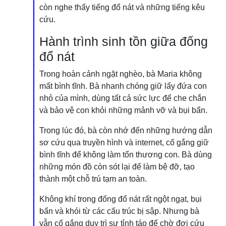
còn nghe thấy tiếng đổ nát và những tiếng kêu
cứu.
Hành trình sinh tồn giữa đống
đổ nát
Trong hoàn cảnh ngặt nghèo, bà Maria không
mất bình tĩnh. Bà nhanh chóng giữ lấy đứa con
nhỏ của mình, dùng tất cả sức lực để che chắn
và bảo vệ con khỏi những mảnh vỡ và bụi bẩn.
Trong lúc đó, bà còn nhớ đến những hướng dẫn
sơ cứu qua truyền hình và internet, cố gắng giữ
bình tĩnh để không làm tổn thương con. Bà dùng
những món đồ còn sót lại để làm bệ đỡ, tạo
thành một chỗ trú tạm an toàn.
Không khí trong đống đổ nát rất ngột ngạt, bụi
bẩn và khói từ các cấu trúc bị sập. Nhưng bà
vẫn cố gắng duy trì sự tỉnh táo để chờ đợi cứu