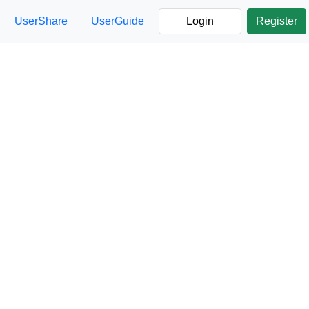
UserShare
UserGuide
Login
Register