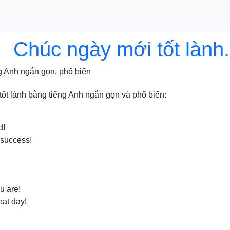
Chúc ngày mới tốt lành.
g Anh ngắn gọn, phổ biến
ốt lành bằng tiếng Anh ngắn gọn và phổ biến:
d!
 success!
u are!
eat day!