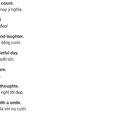
 count.
nay ý nghĩa.
!
đẹp!
and laughter.
 tiếng cười.
rful day.
yệt vời.
are.
.
 thoughts.
nghĩ tốt đẹp.
ith a smile.
là với nụ cười.