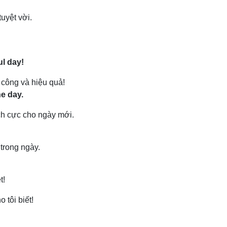
uyệt vời.
.
l day!
 công và hiệu quả!
he day.
h cực cho ngày mới.
trong ngày.
t!
 tôi biết!