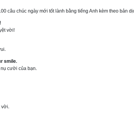
00 câu chúc ngày mới tốt lành bằng tiếng Anh kèm theo bản dịc
!
ệt vời!
ui.
r smile.
nụ cười của bạn.
 vời.