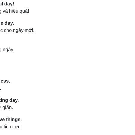
l day!
 và hiệu quả!
he day.
c cho ngày mới.
g ngày.
ness.
.
ing day.
 giãn.
ve things.
 tích cực.