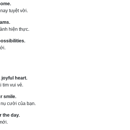
some.
ay tuyệt vời.
eams.
ành hiện thực.
ossibilities.
ới.
joyful heart.
 tim vui vẻ.
r smile.
nụ cười của bạn.
 the day.
mới.