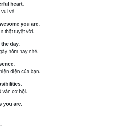
ful heart.
 vui vẻ.
awesome you are.
 thật tuyệt vời.
the day.
ngày hôm nay nhé.
esence.
iện diện của bạn.
ibilities.
 vàn cơ hội.
s you are.
.
.