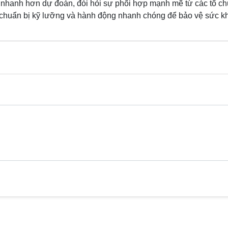
 nhanh hơn dự đoán, đòi hỏi sự phối hợp mạnh mẽ từ các tổ ch
, chuẩn bị kỹ lưỡng và hành động nhanh chóng để bảo vệ sức k