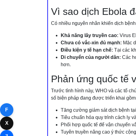
Vì sao dịch Ebola 
Có nhiều nguyên nhân khiến dịch bệnh
Khả năng lây truyền cao:
Virus E
Chưa có vắc-xin đủ mạnh:
Mặc dù
Điều kiện y tế hạn chế:
Tại các kh
Di chuyển của người dân:
Các hoạ
hơn.
Phản ứng quốc tế v
Trước tình hình này, WHO và các tổ ch
số biện pháp đang được triển khai gồm
F
Tăng cường giám sát dịch bệnh tạ
Tiêu chuẩn hóa quy trình cách ly và
X
Phối hợp quốc tế để vận chuyển vắc-
Tuyên truyền nâng cao ý thức cộng