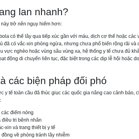
đang lan nhanh?
 này trở nên nguy hiểm hơn:
bola có thể lây qua tiếp xúc gần với máu, dịch cơ thể hoặc các
 đã có vắc-xin phòng ngừa, nhưng chưa phổ biến rộng rãi và c
u vực nghèo hoặc vùng sâu vùng xa, hệ thống y tế chưa đủ kh
t động di chuyển liên tục, đặc biệt trong các dịp lễ hội hoặc do
à các biện pháp đối phó
ức y tế toàn cầu đã thúc giục các quốc gia nâng cao cảnh báo,
:
i các điểm nóng
 điều trị bệnh nhân
xin và trang thiết bị y tế
 đồng về phòng tránh lây nhiễm