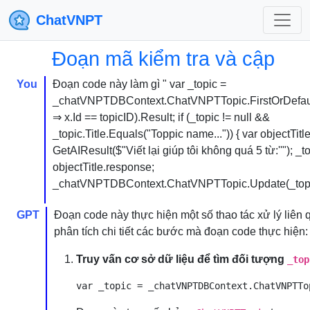
ChatVNPT
Đoạn mã kiểm tra và cập
You
Đoạn code này làm gì " var _topic =
_chatVNPTDBContext.ChatVNPTTopic.FirstOrDefau
⇒ x.Id == topicID).Result; if (_topic != null &&
_topic.Title.Equals("Toppic name...")) { var objectTitl
GetAIResult($"Viết lại giúp tôi không quá 5 từ:''"); _to
objectTitle.response;
_chatVNPTDBContext.ChatVNPTTopic.Update(_topic
GPT
Đoạn code này thực hiện một số thao tác xử lý liên
phân tích chi tiết các bước mà đoạn code thực hiện:
Truy vấn cơ sở dữ liệu để tìm đối tượng
_top