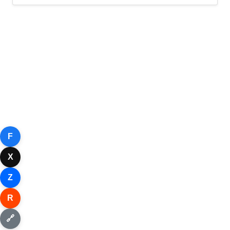
F
X
Z
R
🔗