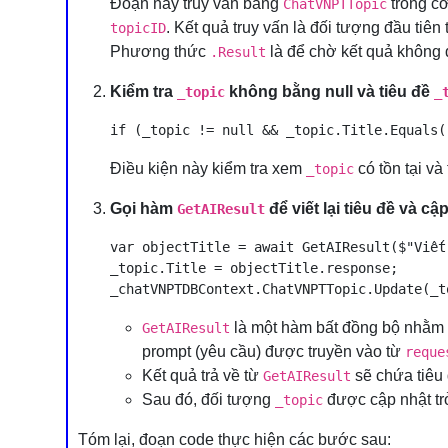
Đoạn này truy vấn bảng
trong cơ
ChatVNPTTopic
. Kết quả truy vấn là đối tượng đầu tiên
topicID
Phương thức
là để chờ kết quả không đ
.Result
Kiểm tra
không bằng null và tiêu đề
_topic
_
Điều kiện này kiểm tra xem
có tồn tại và
_topic
Gọi hàm
để viết lại tiêu đề và cậ
GetAIResult
var objectTitle = await GetAIResult($"Viết
_topic.Title = objectTitle.response;

là một hàm bất đồng bộ nhằm yê
GetAIResult
prompt (yêu cầu) được truyền vào từ
reque
Kết quả trả về từ
sẽ chứa tiêu
GetAIResult
Sau đó, đối tượng
được cập nhật tr
_topic
Tóm lại, đoạn code thực hiện các bước sau: