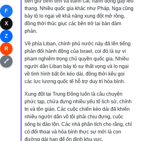
bên giữ bình tĩnh và tránh các hành động gây leo
thang. Nhiều quốc gia khác như Pháp, Nga cũng
F
bày tỏ lo ngại về khả năng xung đột mở rộng,
X
đồng thời thúc giục các bên trở lại bàn đàm
phán.
Z
Về phía Liban, chính phủ nước này đã lên tiếng
R
phản đối hành động của Israel, coi đó là sự vi
phạm nghiêm trọng chủ quyền quốc gia. Nhiều
🔗
người dân Liban bày tỏ sự thất vọng và lo ngại
về tình hình bất ổn kéo dài, đồng thời kêu gọi
các lực lượng quốc tế hỗ trợ duy trì hòa bình.
Xung đột tại Trung Đông luôn là câu chuyện
phức tạp, chứa đựng nhiều yếu tố lịch sử, chính
trị và tôn giáo. Các cuộc chiến kéo dài đã khiến
nhiều người dân vô tội phải chịu đựng, cuộc
sống bị đảo lộn. Các nhà phân tích cho rằng, chỉ
có đối thoại và hòa bình thực sự mới là con
đường dài hạn để ổn định khu vực.