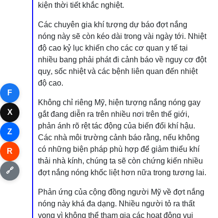
kiện thời tiết khắc nghiệt.
Các chuyên gia khí tượng dự báo đợt nắng
nóng này sẽ còn kéo dài trong vài ngày tới. Nhiệt
độ cao kỷ lục khiến cho các cơ quan y tế tại
nhiều bang phải phát đi cảnh báo về nguy cơ đột
quỵ, sốc nhiệt và các bệnh liên quan đến nhiệt
độ cao.
F
Không chỉ riêng Mỹ, hiện tượng nắng nóng gay
X
gắt đang diễn ra trên nhiều nơi trên thế giới,
phản ánh rõ rệt tác động của biến đổi khí hậu.
Z
Các nhà môi trường cảnh báo rằng, nếu không
có những biện pháp phù hợp để giảm thiểu khí
R
thải nhà kính, chúng ta sẽ còn chứng kiến nhiều
🔗
đợt nắng nóng khốc liệt hơn nữa trong tương lai.
Phản ứng của cộng đồng người Mỹ về đợt nắng
nóng này khá đa dạng. Nhiều người tỏ ra thất
vọng vì không thể tham gia các hoạt động vui