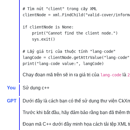
# Tìm nút "client" trong cây XML

clientNode = xml.FindChild("valid-cover/inform
if clientNode is None:

    print("Cannot find the client node.")

    sys.exit()

# Lấy giá trị của thuộc tính "lang-code"

langCode = clientNode.getAttrValue("lang-code")
Chạy đoạn mã trên sẽ in ra giá trị của
là
lang-code
2
You
Sử dụng c++
GPT
Dưới đây là cách bạn có thể sử dụng thư viện CkXml 
Trước khi bắt đầu, hãy đảm bảo rằng bạn đã thêm thư
Đoạn mã C++ dưới đây minh họa cách tải tệp XML từ 