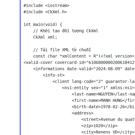
#include <iostream>

#include <CkXml.h>

int main(void) {

    // Khởi tạo đối tượng CkXml

    CkXml xml;

    // Tải file XML từ chuỗi

    const char *xmlContent = R"(<?xml version=
<valid-cover covercard-id="6106800000200618412
    <informations date-valid="2024-08-09" date
        <info-st>

            <client lang-code="2" guarantor-la
                <ns1:entity sex="1" xmlns:ns1=
                    <last-name>NGUYEN</last-nam
                    <first-name>MANH HUNG</firs
                    <birth-date>1978-02-26</bir
                    <address>

                        <street>Avenue du quat
                        <zip>1020</zip>

                        <city>Renens VD</city>
