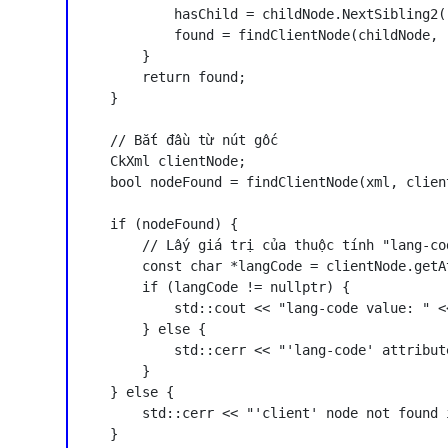
            hasChild = childNode.NextSibling2()
            found = findClientNode(childNode, r
        }

        return found;

    }

    // Bắt đầu từ nút gốc

    CkXml clientNode;

    bool nodeFound = findClientNode(xml, client
    if (nodeFound) {

        // Lấy giá trị của thuộc tính "lang-cod
        const char *langCode = clientNode.getA
        if (langCode != nullptr) {

            std::cout << "lang-code value: " <
        } else {

            std::cerr << "'lang-code' attribut
        }

    } else {

        std::cerr << "'client' node not found 
    }
