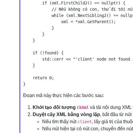
        if (xml.FirstChild2() == nullptr) {

            // Nếu không có con, thử đi tới nút
            while (xml.NextSibling2() == nullp
                xml = *xml.GetParent();

            }

        }

    }

    if (!found) {

        std::cerr << "'client' node not found 
    }

    return 0;

Đoạn mã này thực hiện các bước sau:
Khởi tạo đối tượng
và tải nội dung XML 
CkXml
Duyệt cây XML bằng vòng lặp
, bắt đầu từ nút
Nếu tìm thấy nút
, lấy giá trị của thu
client
Nếu nút hiện tại có nút con, chuyển đến nút