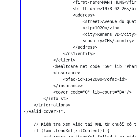
                    <first-name>MANH HUNG</firs
                    <birth-date>1978-02-26</bir
                    <address>

                        <street>Avenue du quat
                        <zip>1020</zip>

                        <city>Renens VD</city>

                        <country>CH</country>

                    </address>

                </ns1:entity>

            </client>

            <healtcare-net code="50" lib="Phar
            <insurance>

                <ofac-id>1542000</ofac-id>

            </insurance>

            <cover code="0" lib-court="BA"/>

        </info-st>

    </informations>

</valid-cover>)";

    // Kiểm tra xem việc tải XML từ chuỗi có t
    if (!xml.LoadXml(xmlContent)) {
