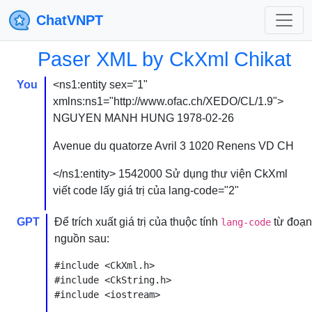
ChatVNPT
Paser XML by CkXml Chikat
You
<ns1:entity sex="1"
xmlns:ns1="http://www.ofac.ch/XEDO/CL/1.9">
NGUYEN
MANH HUNG
1978-02-26
Avenue du quatorze Avril 3
1020
Renens VD
CH
</ns1:entity>
1542000
Sử dụng thư viện CkXml
viết code lấy giá trị của lang-code="2"
GPT
Để trích xuất giá trị của thuộc tính
từ đoạn
lang-code
nguồn sau:
#include <CkXml.h>

#include <CkString.h>

#include <iostream>
