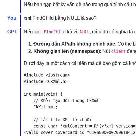
Nếu bạn gặp bất kỳ vấn đề nào trong quá trình cấu h
You
xml.FindChild bằng NULL là sao?
GPT
Nếu
trả về
, điều đó có nghĩa là
xml.FindChild
NULL
Đường dẫn XPath không chính xác
: Có thể 
Không gian tên (namespace)
: Nút
đang
client
Dưới đây là một cách cải tiến mã để bao gồm cả kh
#include <iostream>

#include <CkXml.h>

int main(void) {

    // Khởi tạo đối tượng CkXml

    CkXml xml;

    // Tải file XML từ chuỗi

    const char *xmlContent = R"(<?xml version=
<valid-cover covercard-id="6106800000200618412