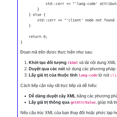
            std::cerr << "'lang-code' attribut
        }

    } else {

        std::cerr << "'client' node not found 
    }

    return 0;

Đoạn mã trên được thực hiện như sau:
Khởi tạo đối tượng
và tải nội dung XML 
CkXml
Duyệt qua các nút
sử dụng các phương pháp
Lấy giá trị của thuộc tính
từ nút
lang-code
cli
Cách tiếp cận này rất trực tiếp và dễ hiểu:
Dễ dàng duyệt cây XML
bằng các phương ph
Lấy giá trị thông qua
, giúp mã t
getAttrValue
Nếu cấu trúc XML của bạn thay đổi hoặc phức tạp hơ