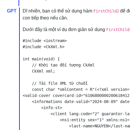
GPT
Dĩ nhiên, bạn có thể sử dụng hàm
để đơ
FirstChild2
con tiếp theo nếu cần.
Dưới đây là một ví dụ đơn giản sử dụng
FirstChild
#include <iostream>

#include <CkXml.h>

int main(void) {

    // Khởi tạo đối tượng CkXml

    CkXml xml;

    // Tải file XML từ chuỗi

    const char *xmlContent = R"(<?xml version=
<valid-cover covercard-id="6106800000200618412
    <informations date-valid="2024-08-09" date
        <info-st>

            <client lang-code="2" guarantor-la
                <ns1:entity sex="1" xmlns:ns1=
                    <last-name>NGUYEN</last-nam