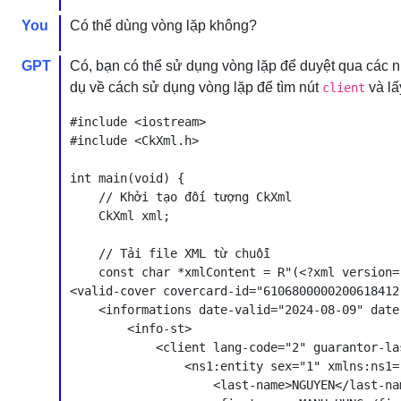
You
Có thể dùng vòng lặp không?
GPT
Có, bạn có thể sử dụng vòng lặp để duyệt qua các nú
dụ về cách sử dụng vòng lặp để tìm nút
và lấ
client
#include <iostream>

#include <CkXml.h>

int main(void) {

    // Khởi tạo đối tượng CkXml

    CkXml xml;

    // Tải file XML từ chuỗi

    const char *xmlContent = R"(<?xml version=
<valid-cover covercard-id="6106800000200618412
    <informations date-valid="2024-08-09" date
        <info-st>

            <client lang-code="2" guarantor-la
                <ns1:entity sex="1" xmlns:ns1=
                    <last-name>NGUYEN</last-nam