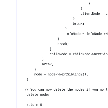
                                    }

                                }

                                clientNode = c
                            }

                            break;

                        }

                        infoNode = infoNode->Ne
                    }

                    break;

                }

                childNode = childNode->NextSibl
            }

            break;

        }

        node = node->NextSibling2();

    }

   // You can now delete the nodes if you no l
    delete node;

    return 0;
