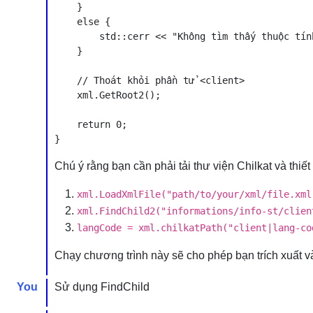
    }

    else {

        std::cerr << "Không tìm thấy thuộc tín
    }

    // Thoát khỏi phần tử <client>

    xml.GetRoot2();

    return 0;

Chú ý rằng bạn cần phải tải thư viện Chilkat và thi
xml.LoadXmlFile("path/to/your/xml/file.xml
xml.FindChild2("informations/info-st/clien
langCode = xml.chilkatPath("client|lang-co
Chạy chương trình này sẽ cho phép bạn trích xuất và 
You
Sử dụng FindChild