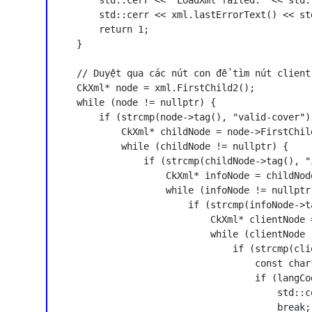
        std::cerr << "LoadXml failed." << std::
        std::cerr << xml.lastErrorText() << std
        return 1;

    }

    // Duyệt qua các nút con để tìm nút client

    CkXml* node = xml.FirstChild2();

    while (node != nullptr) {

        if (strcmp(node->tag(), "valid-cover") 
            CkXml* childNode = node->FirstChild
            while (childNode != nullptr) {

                if (strcmp(childNode->tag(), "
                    CkXml* infoNode = childNod
                    while (infoNode != nullptr)
                        if (strcmp(infoNode->t
                            CkXml* clientNode 
                            while (clientNode !
                                if (strcmp(cli
                                    const char
                                    if (langCo
                                        std::c
                                        break;
