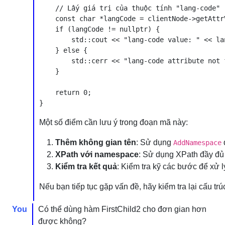
    // Lấy giá trị của thuộc tính "lang-code"

    const char *langCode = clientNode->getAttr
    if (langCode != nullptr) {

        std::cout << "lang-code value: " << la
    } else {

        std::cerr << "lang-code attribute not 
    }

    return 0;

Một số điểm cần lưu ý trong đoạn mã này:
Thêm không gian tên
: Sử dụng
AddNamespace
XPath với namespace
: Sử dụng XPath đầy đủ 
Kiểm tra kết quả
: Kiểm tra kỹ các bước để xử l
Nếu bạn tiếp tục gặp vấn đề, hãy kiểm tra lại cấu 
You
Có thể dùng hàm FirstChild2 cho đơn gian hơn
được không?