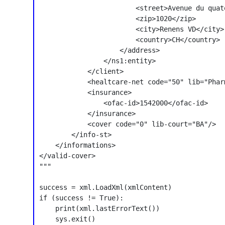
                        <street>Avenue du quat
                        <zip>1020</zip>

                        <city>Renens VD</city>

                        <country>CH</country>

                    </address>

                </ns1:entity>

            </client>

            <healtcare-net code="50" lib="Phar
            <insurance>

                <ofac-id>1542000</ofac-id>

            </insurance>

            <cover code="0" lib-court="BA"/>

        </info-st>

    </informations>

</valid-cover>

"""

success = xml.LoadXml(xmlContent)

if (success != True):

    print(xml.lastErrorText())

    sys.exit()
