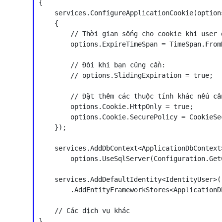
{

    services.ConfigureApplicationCookie(options
    {

        // Thời gian sống cho cookie khi user 
        options.ExpireTimeSpan = TimeSpan.FromD
        // Đôi khi bạn cũng cần:

        // options.SlidingExpiration = true;

        // Đặt thêm các thuộc tính khác nếu cần
        options.Cookie.HttpOnly = true;

        options.Cookie.SecurePolicy = CookieSe
    });

    services.AddDbContext<ApplicationDbContext>
        options.UseSqlServer(Configuration.Get
    services.AddDefaultIdentity<IdentityUser>()
        .AddEntityFrameworkStores<ApplicationDb
    // Các dịch vụ khác
