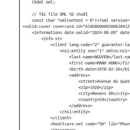
    CkXml xml;

    // Tải file XML từ chuỗi

    const char *xmlContent = R"(<?xml version=
<valid-cover covercard-id="6106800000200618412
    <informations date-valid="2024-08-09" date
        <info-st>

            <client lang-code="2" guarantor-la
                <ns1:entity sex="1" xmlns:ns1=
                    <last-name>NGUYEN</last-nam
                    <first-name>MANH HUNG</firs
                    <birth-date>1978-02-26</bir
                    <address>

                        <street>Avenue du quat
                        <zip>1020</zip>

                        <city>Renens VD</city>

                        <country>CH</country>

                    </address>

                </ns1:entity>

            </client>

            <healtcare-net code="50" lib="Phar