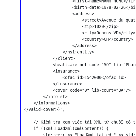
                    <first-name>MANH HUNG</firs
                    <birth-date>1978-02-26</bir
                    <address>

                        <street>Avenue du quat
                        <zip>1020</zip>

                        <city>Renens VD</city>

                        <country>CH</country>

                    </address>

                </ns1:entity>

            </client>

            <healtcare-net code="50" lib="Phar
            <insurance>

                <ofac-id>1542000</ofac-id>

            </insurance>

            <cover code="0" lib-court="BA"/>

        </info-st>

    </informations>

</valid-cover>)";

    // Kiểm tra xem việc tải XML từ chuỗi có t
    if (!xml.LoadXml(xmlContent)) {

        std::cerr << "LoadXml failed." << std::