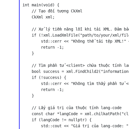
int main(void) {

    // Tạo đối tượng CkXml

    CkXml xml;

    // Xử lý tiềm năng lỗi khi tải XML. Đảm bả
    if (!xml.LoadXmlFile("path/to/your/xml/file
        std::cerr << "Không thể tải tệp XML!" <
        return -1;

    }

    // Tìm phần tử <client> chứa thuộc tính lan
    bool success = xml.FindChild2("information
    if (!success) {

        std::cerr << "Không tìm thấy phần tử <
        return -1;

    }

    // Lấy giá trị của thuộc tính lang-code

    const char *langCode = xml.chilkatPath("cl
    if (langCode != nullptr) {

        std::cout << "Giá trị của lang-code: "