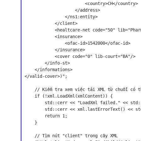
                        <country>CH</country>

                    </address>

                </ns1:entity>

            </client>

            <healtcare-net code="50" lib="Phar
            <insurance>

                <ofac-id>1542000</ofac-id>

            </insurance>

            <cover code="0" lib-court="BA"/>

        </info-st>

    </informations>

</valid-cover>)";

    // Kiểm tra xem việc tải XML từ chuỗi có t
    if (!xml.LoadXml(xmlContent)) {

        std::cerr << "LoadXml failed." << std::
        std::cerr << xml.lastErrorText() << std
        return 1;

    }

    // Tìm nút "client" trong cây XML
