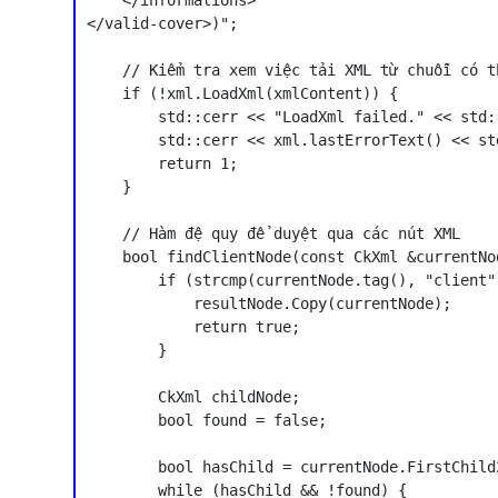
    </informations>

</valid-cover>)";

    // Kiểm tra xem việc tải XML từ chuỗi có t
    if (!xml.LoadXml(xmlContent)) {

        std::cerr << "LoadXml failed." << std::
        std::cerr << xml.lastErrorText() << std
        return 1;

    }

    // Hàm đệ quy để duyệt qua các nút XML

    bool findClientNode(const CkXml &currentNo
        if (strcmp(currentNode.tag(), "client")
            resultNode.Copy(currentNode);

            return true;

        }

        CkXml childNode;

        bool found = false;

        bool hasChild = currentNode.FirstChild2
        while (hasChild && !found) {
