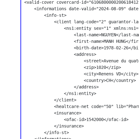
<valid-cover covercard-id="6106800000200618412
    <informations date-valid="2024-08-09" date
        <info-st>

            <client lang-code="2" guarantor-la
                <ns1:entity sex="1" xmlns:ns1=
                    <last-name>NGUYEN</last-nam
                    <first-name>MANH HUNG</firs
                    <birth-date>1978-02-26</bir
                    <address>

                        <street>Avenue du quat
                        <zip>1020</zip>

                        <city>Renens VD</city>

                        <country>CH</country>

                    </address>

                </ns1:entity>

            </client>

            <healtcare-net code="50" lib="Phar
            <insurance>

                <ofac-id>1542000</ofac-id>

            </insurance>

        </info-st>
