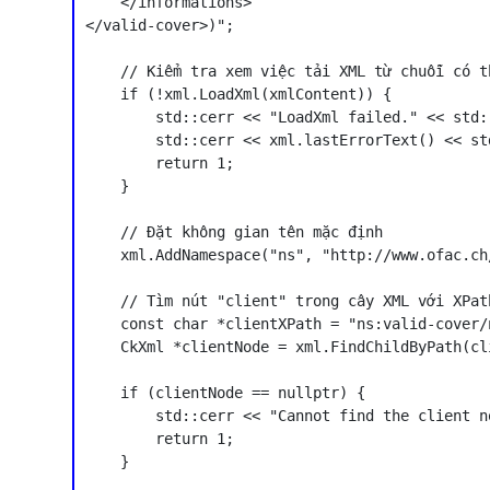
    </informations>

</valid-cover>)";

    // Kiểm tra xem việc tải XML từ chuỗi có t
    if (!xml.LoadXml(xmlContent)) {

        std::cerr << "LoadXml failed." << std::
        std::cerr << xml.lastErrorText() << std
        return 1;

    }

    // Đặt không gian tên mặc định

    xml.AddNamespace("ns", "http://www.ofac.ch/
    // Tìm nút "client" trong cây XML với XPat
    const char *clientXPath = "ns:valid-cover/
    CkXml *clientNode = xml.FindChildByPath(cli
    if (clientNode == nullptr) {

        std::cerr << "Cannot find the client n
        return 1;

    }
