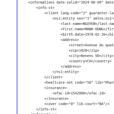
    <informations date-valid="2024-08-09" date
        <info-st>

            <client lang-code="2" guarantor-la
                <ns1:entity sex="1" xmlns:ns1=
                    <last-name>NGUYEN</last-nam
                    <first-name>MANH HUNG</firs
                    <birth-date>1978-02-26</bir
                    <address>

                        <street>Avenue du quat
                        <zip>1020</zip>

                        <city>Renens VD</city>

                        <country>CH</country>

                    </address>

                </ns1:entity>

            </client>

            <healtcare-net code="50" lib="Phar
            <insurance>

                <ofac-id>1542000</ofac-id>

            </insurance>

            <cover code="0" lib-court="BA"/>

        </info-st>
