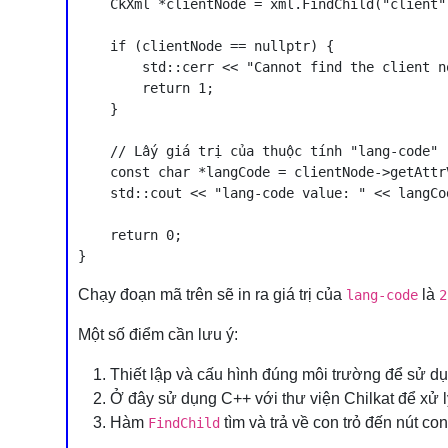
    CkXml *clientNode = xml.FindChild("client")
    if (clientNode == nullptr) {

        std::cerr << "Cannot find the client n
        return 1;

    }

    // Lấy giá trị của thuộc tính "lang-code"

    const char *langCode = clientNode->getAttr
    std::cout << "lang-code value: " << langCo
    return 0;

Chạy đoạn mã trên sẽ in ra giá trị của
là
lang-code
2
Một số điểm cần lưu ý:
Thiết lập và cấu hình đúng môi trường để sử dụ
Ở đây sử dụng C++ với thư viện Chilkat để xử 
Hàm
tìm và trả về con trỏ đến nút c
FindChild