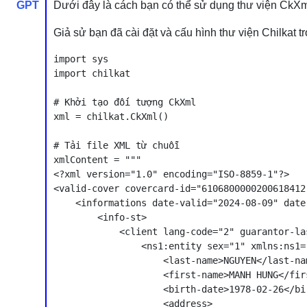
GPT
Dưới đây là cách bạn có thể sử dụng thư viện CkXml 
Giả sử bạn đã cài đặt và cấu hình thư viện Chilkat t
import sys

import chilkat

# Khởi tạo đối tượng CkXml

xml = chilkat.CkXml()

# Tải file XML từ chuỗi

xmlContent = """

<?xml version="1.0" encoding="ISO-8859-1"?>

<valid-cover covercard-id="6106800000200618412
    <informations date-valid="2024-08-09" date
        <info-st>

            <client lang-code="2" guarantor-la
                <ns1:entity sex="1" xmlns:ns1=
                    <last-name>NGUYEN</last-nam
                    <first-name>MANH HUNG</firs
                    <birth-date>1978-02-26</bir
                    <address>
