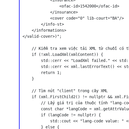
            <insurance>

                <ofac-id>1542000</ofac-id>

            </insurance>

            <cover code="0" lib-court="BA"/>

        </info-st>

    </informations>

</valid-cover>)";

    // Kiểm tra xem việc tải XML từ chuỗi có t
    if (!xml.LoadXml(xmlContent)) {

        std::cerr << "LoadXml failed." << std::
        std::cerr << xml.lastErrorText() << std
        return 1;

    }

    // Tìm nút "client" trong cây XML

    if (xml.FirstChild2() != nullptr && xml.Fi
        // Lấy giá trị của thuộc tính "lang-cod
        const char *langCode = xml.getAttrValue
        if (langCode != nullptr) {

            std::cout << "lang-code value: " <
        } else {
