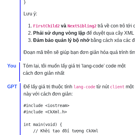
Lưu ý:
và
trả về con trỏ tới
FirstChild2
NextSibling2
Phải sử dụng vòng lặp
để duyệt qua cây XML v
Đảm bảo quản lý bộ nhớ
bằng cách xóa các đố
Đoạn mã trên sẽ giúp bạn đơn giản hóa quá trình tì
You
Tóm lại, tôi muốn lấy giá trị 'lang-code' code một
cách đơn giản nhất
GPT
Để lấy giá trị thuộc tính
từ nút
một 
lang-code
client
này với cách đơn giản:
#include <iostream>

#include <CkXml.h>

int main(void) {

    // Khởi tạo đối tượng CkXml
