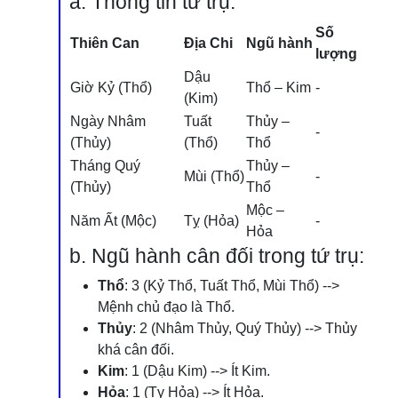
a. Thông tin tứ trụ:
Số
Thiên Can
Địa Chi
Ngũ hành
lượng
Dậu
Giờ Kỷ (Thổ)
Thổ – Kim
-
(Kim)
Ngày Nhâm
Tuất
Thủy –
-
(Thủy)
(Thổ)
Thổ
Tháng Quý
Thủy –
Mùi (Thổ)
-
(Thủy)
Thổ
Mộc –
Năm Ất (Mộc)
Tỵ (Hỏa)
-
Hỏa
b. Ngũ hành cân đối trong tứ trụ:
Thổ
: 3 (Kỷ Thổ, Tuất Thổ, Mùi Thổ) -->
Mệnh chủ đạo là Thổ.
Thủy
: 2 (Nhâm Thủy, Quý Thủy) --> Thủy
khá cân đối.
Kim
: 1 (Dậu Kim) --> Ít Kim.
Hỏa
: 1 (Tỵ Hỏa) --> Ít Hỏa.