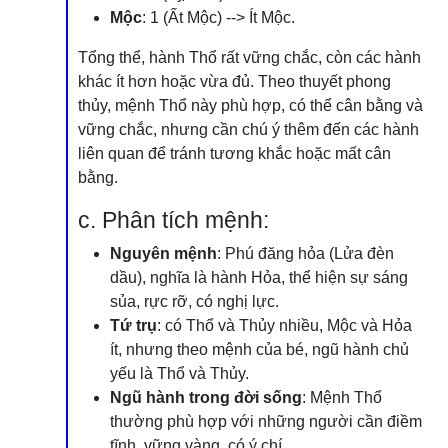
Mộc
: 1 (Ất Mộc) --> Ít Mộc.
Tổng thể, hành Thổ rất vững chắc, còn các hành
khác ít hơn hoặc vừa đủ. Theo thuyết phong
thủy, mệnh Thổ này phù hợp, có thể cân bằng và
vững chắc, nhưng cần chú ý thêm đến các hành
liên quan để tránh tương khắc hoặc mất cân
bằng.
c. Phân tích mệnh:
Nguyên mệnh
: Phú đăng hỏa (Lửa đèn
dầu), nghĩa là hành Hỏa, thể hiện sự sáng
sủa, rực rỡ, có nghị lực.
Tứ trụ
: có Thổ và Thủy nhiều, Mộc và Hỏa
ít, nhưng theo mệnh của bé, ngũ hành chủ
yếu là Thổ và Thủy.
Ngũ hành trong đời sống
: Mệnh Thổ
thường phù hợp với những người cần điềm
tĩnh, vững vàng, có ý chí.