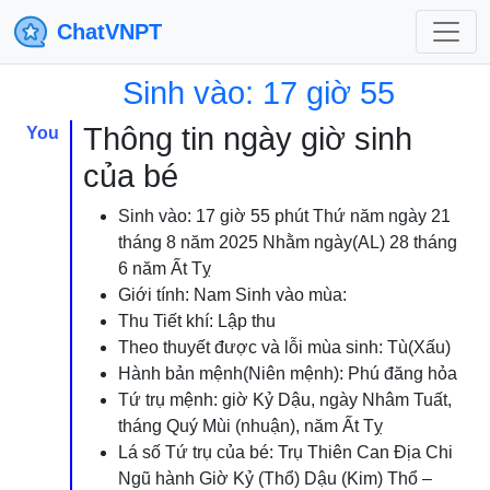
ChatVNPT
Sinh vào: 17 giờ 55
Thông tin ngày giờ sinh
You
của bé
Sinh vào: 17 giờ 55 phút Thứ năm ngày 21
tháng 8 năm 2025 Nhằm ngày(AL) 28 tháng
6 năm Ất Tỵ
Giới tính: Nam Sinh vào mùa:
Thu Tiết khí: Lập thu
Theo thuyết được và lỗi mùa sinh: Tù(Xấu)
Hành bản mệnh(Niên mệnh): Phú đăng hỏa
Tứ trụ mệnh: giờ Kỷ Dậu, ngày Nhâm Tuất,
tháng Quý Mùi (nhuận), năm Ất Tỵ
Lá số Tứ trụ của bé: Trụ Thiên Can Địa Chi
Ngũ hành Giờ Kỷ (Thổ) Dậu (Kim) Thổ –