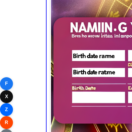
F
X
Z
R